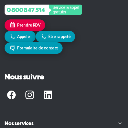
Service & appel
0 800 847 514
gratuits
Prendre RDV
Appeler
Être rappelé
Formulaire de contact
Nous suivre
Nos services