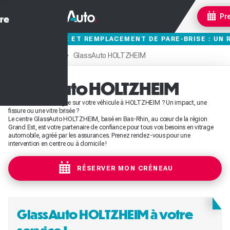
ales
Pr
re
ère
de véhicules
t et panoramique
s
GlassAuto HOLTZHEIM
Accueil
Centres
on Optiques de phares
ie
uie glace
 à vie
GlassAuto HOLTZHEIM
cule
Une vitre endommagée sur votre véhicule à HOLTZHEIM ? Un impact, une
e
fissure ou une vitre brisée ?
Le centre GlassAuto HOLTZHEIM, basé en Bas-Rhin, au cœur de la région
Grand Est, est votre partenaire de confiance pour tous vos besoins en vitrage
automobile, agréé par les assurances. Prenez rendez-vous pour une
intervention en centre ou à domicile !
RÉSERVER MON CRÉNEAU
GlassAuto HOLTZHEIM à votre